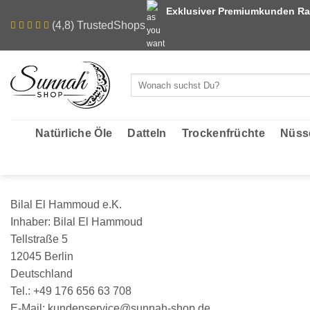
Zum
Exklusiver Premiumkunden Ra
Inhalt
(4,8) TrustedShops
springen
Suchen
nach:
Natürliche Öle
Datteln
Trockenfrüchte
Nüss
Bilal El Hammoud e.K.
Inhaber: Bilal El Hammoud
Tellstraße 5
12045 Berlin
Deutschland
Tel.: +49 176 656 63 708
E-Mail: kundenservice@sunnah-shop.de