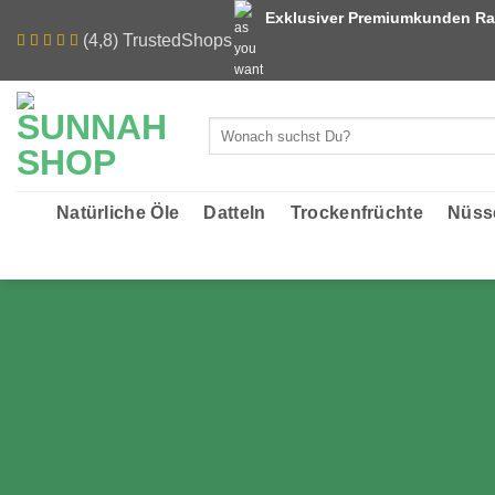
Zum
Exklusiver Premiumkunden Ra
Inhalt
(4,8) TrustedShops
springen
Suchen
nach:
Natürliche Öle
Datteln
Trockenfrüchte
Nüss