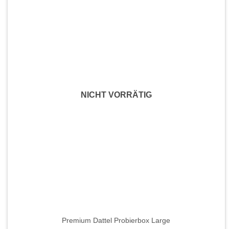
mehrere
Varianten
auf.
Die
Optionen
können
auf
der
NICHT VORRÄTIG
Produktseite
gewählt
werden
Premium Dattel Probierbox Large