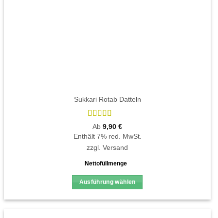
Sukkari Rotab Datteln
Bewertet
Ab
9,90
€
mit
4.85
Enthält 7% red. MwSt.
von 5
zzgl.
Versand
Nettofüllmenge
Ausführung wählen
Dieses
Produkt
weist