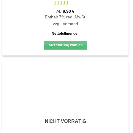
Bewertet
Ab
6,90
€
mit
4.67
Enthält 7% red. MwSt.
von 5
zzgl.
Versand
Nettofüllmenge
Ausführung wählen
Dieses
Produkt
weist
mehrere
Varianten
auf.
Die
Optionen
können
auf
der
NICHT VORRÄTIG
Produktseite