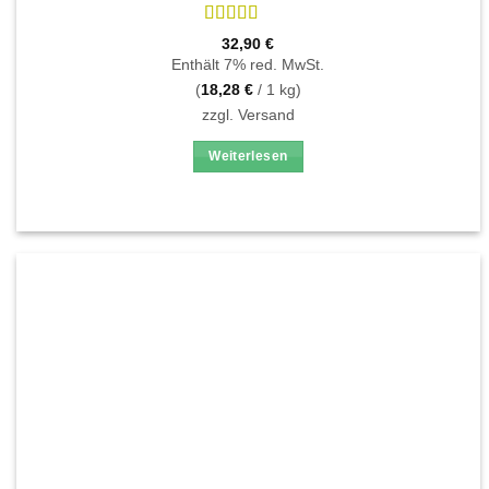
Bewertet
32,90
€
mit
4.87
Enthält 7% red. MwSt.
von 5
(
18,28
€
/ 1 kg)
zzgl.
Versand
Weiterlesen