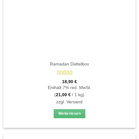
gewählt
werden
Ramadan Dattelbox
Bewertet
18,90
€
mit
4.89
Enthält 7% red. MwSt.
von 5
(
21,00
€
/ 1 kg)
zzgl.
Versand
Weiterlesen