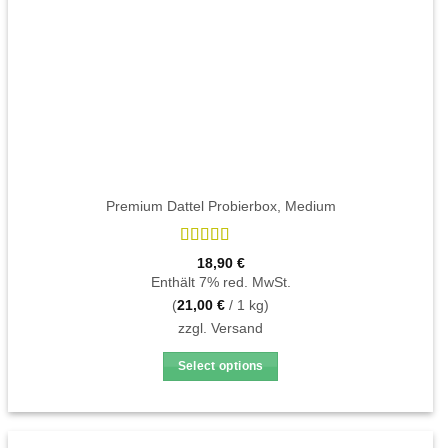
gewählt
werden
Premium Dattel Probierbox, Medium
Bewertet
18,90
€
mit
4.9
von
Enthält 7% red. MwSt.
5
(
21,00
€
/ 1 kg)
zzgl.
Versand
Select options