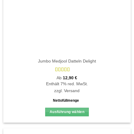
Jumbo Medjool Datteln Delight
Bewertet
Ab
12,90
€
mit
4.9
von
Enthält 7% red. MwSt.
5
zzgl.
Versand
Nettofüllmenge
Ausführung wählen
Dieses
Produkt
weist