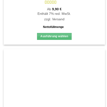
Bewertet
Ab
9,90
€
mit
4.84
Enthält 7% red. MwSt.
von 5
zzgl.
Versand
Nettofüllmenge
Ausführung wählen
Dieses
Produkt
weist
mehrere
Varianten
auf.
Die
Optionen
können
auf
der
Produktseite