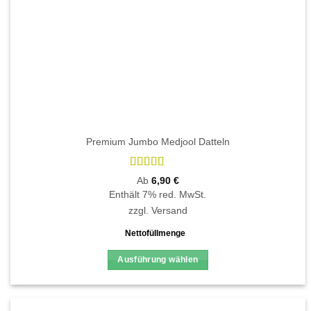
Premium Jumbo Medjool Datteln
Bewertet
Ab
6,90
€
mit
4.83
Enthält 7% red. MwSt.
von 5
zzgl.
Versand
Nettofüllmenge
Ausführung wählen
Dieses
Produkt
weist