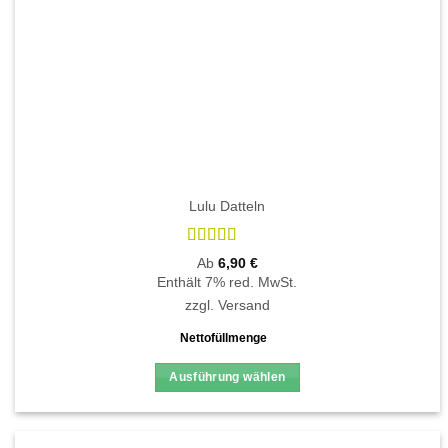
gewählt
werden
Lulu Datteln
Bewertet
Ab
6,90
€
mit
4.5
von
Enthält 7% red. MwSt.
5
zzgl.
Versand
Nettofüllmenge
Ausführung wählen
Dieses
Produkt
weist