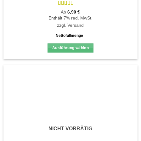
Bewertet
Ab
6,90
€
mit
4.8
von
Enthält 7% red. MwSt.
5
zzgl.
Versand
Nettofüllmenge
Ausführung wählen
Dieses
Produkt
weist
mehrere
Varianten
auf.
Die
Optionen
können
auf
der
NICHT VORRÄTIG
Produktseite