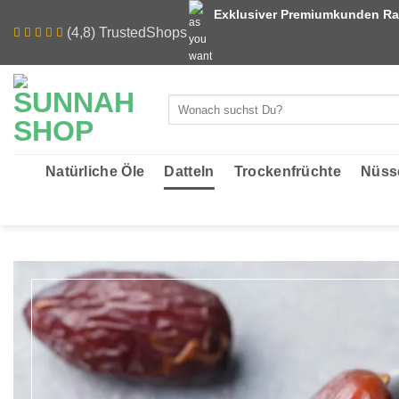
Zum
Exklusiver Premiumkunden Ra
Inhalt
(4,8) TrustedShops
springen
Suchen
nach:
Natürliche Öle
Datteln
Trockenfrüchte
Nüss