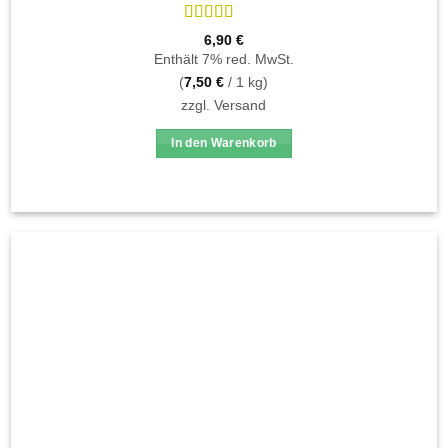
Bewertet
6,90
€
mit
4.7
von
Enthält 7% red. MwSt.
5
(
7,50
€
/ 1 kg)
zzgl.
Versand
In den Warenkorb