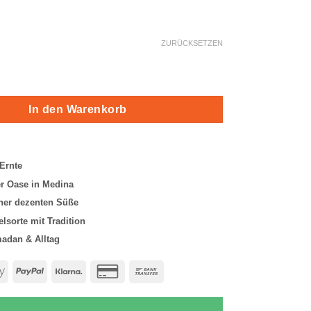
ungen
ZURÜCKSETZEN
n Menge
In den Warenkorb
 Ernte
er Oase in Medina
ner dezenten Süße
elsorte mit Tradition
madan & Alltag
e
Apple
PayPal
Klarna
Credit
Bank
Pay
Card
Transfer
2