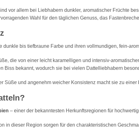
ind vor allem bei Liebhabern dunkler, aromatischer Früchte bes
rvorragenden Wahl für den täglichen Genuss, das Fastenbrechen 
z
hre dunkle bis tiefbraune Farbe und ihren vollmundigen, fein-a
üße, die von einer leicht karamelligen und intensiv-aromatische
gen Biss bekannt, wodurch sie bei vielen Dattelliebhabern beso
her Süße und angenehm weicher Konsistenz macht sie zu einer 
tteln?
bien
– einer der bekanntesten Herkunftsregionen für hochwertige
on in dieser Region sorgen für den charakteristischen Geschma