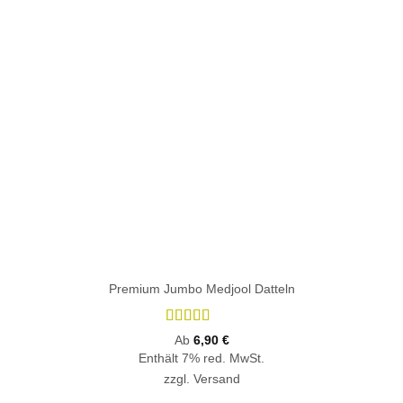
Premium Jumbo Medjool Datteln
Bewertet
Ab
6,90
€
mit
4.83
Enthält 7% red. MwSt.
von 5
zzgl.
Versand