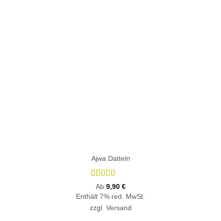
Ajwa Datteln
Bewertet
Ab
9,90
€
mit
4.84
Enthält 7% red. MwSt.
von 5
zzgl.
Versand