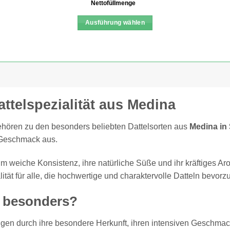
Nettofüllmenge
Ausführung wählen
Dieses
Produkt
weist
mehrere
Varianten
auf.
ttelspezialität aus Medina
Die
Optionen
ehören zu den besonders beliebten Dattelsorten aus
Medina in
können
 Geschmack aus.
auf
der
hm weiche Konsistenz, ihre natürliche Süße und ihr kräftiges Ar
Produktseite
ät für alle, die hochwertige und charaktervolle Datteln bevorz
gewählt
werden
n besonders?
gen durch ihre besondere Herkunft, ihren intensiven Geschmack