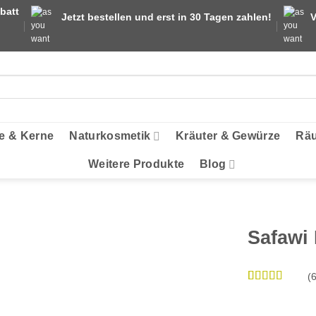
batt
Jetzt bestellen und erst in 30 Tagen zahlen!
V
e & Kerne
Naturkosmetik
Kräuter & Gewürze
Räu
Weitere Produkte
Blog
Safawi 
(
Bewertet
59
mit
4.88
von 5,