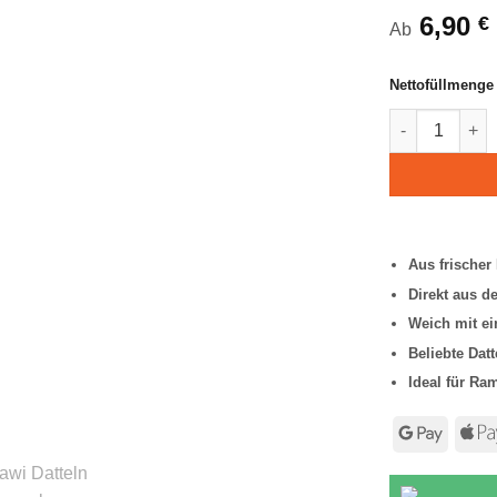
basierend
6,90
€
Ab
auf
Kundenbewert
Nettofüllmenge
Safawi Dattel
Aus frischer
Direkt aus d
Weich mit ei
Beliebte Datt
Ideal für Ra
Googl
Pay