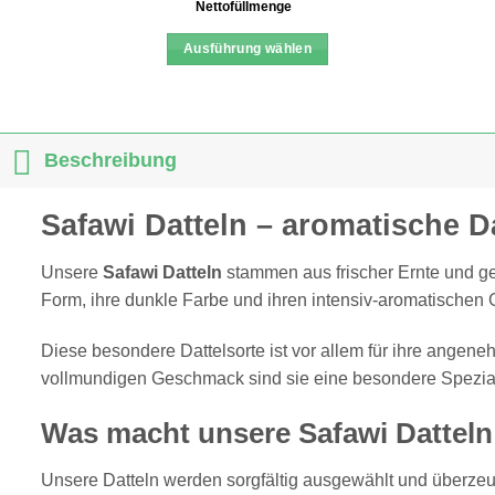
Nettofüllmenge
Ausführung wählen
Dieses
Produkt
weist
mehrere
Beschreibung
Varianten
auf.
Safawi Datteln – aromatische Da
Die
Optionen
Unsere
Safawi Datteln
stammen aus frischer Ernte und g
können
Form, ihre dunkle Farbe und ihren intensiv-aromatischen
auf
der
Diese besondere Dattelsorte ist vor allem für ihre angene
Produktseite
vollmundigen Geschmack sind sie eine besondere Spezialit
gewählt
werden
Was macht unsere Safawi Dattel
Unsere Datteln werden sorgfältig ausgewählt und überzeu