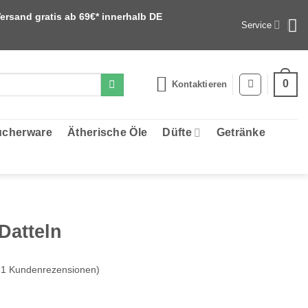
ersand gratis ab 69€* innerhalb DE
Service
0
Kontaktieren
cherware
Ätherische Öle
Düfte
Getränke
Datteln
61
Kundenrezensionen)