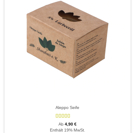
Aleppo Seife
Bewertet
Ab
4,90
€
mit
5
von 5
Enthält 19% MwSt.