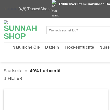
Zum
Exklusiver Premiumkunden Ra
Inhalt
(4,8) TrustedShops
springen
Suchen
nach:
Natürliche Öle
Datteln
Trockenfrüchte
Nüss
Startseite
»
40% Lorbeeröl
FILTER