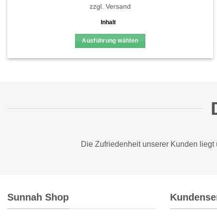
zzgl.
Versand
Inhalt
Ausführung wählen
Dieses
Produkt
weist
mehrere
Varianten
auf.
Die
Optionen
können
Die Zufriedenheit unserer Kunden liegt
auf
der
Produktseite
gewählt
Sunnah Shop
Kundense
werden