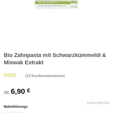
Bio Zahnpasta mit Schwarzkümmelöl &
Miswak Extrakt
(
23
Kundenrezensionen)
Bewertet
23
mit
4.65
von 5,
6,90
€
Ab
basierend
auf
Kundenbewertungen
ZURÜCKSETZEN
Nettofüllmenge