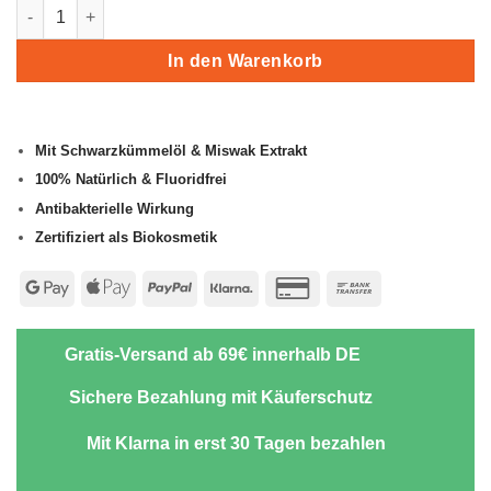
Bio Zahnpasta mit Schwarzkümmelöl & Miswak Extrakt Menge
In den Warenkorb
Mit Schwarzkümmelöl & Miswak Extrakt
100% Natürlich & Fluoridfrei
Antibakterielle Wirkung
Zertifiziert als Biokosmetik
Google
Apple
PayPal
Klarna
Credit
Bank
Pay
Pay
Card
Transfer
2
Gratis-Versand ab 69€ innerhalb DE
Sichere Bezahlung mit Käuferschutz
Mit Klarna in erst 30 Tagen bezahlen