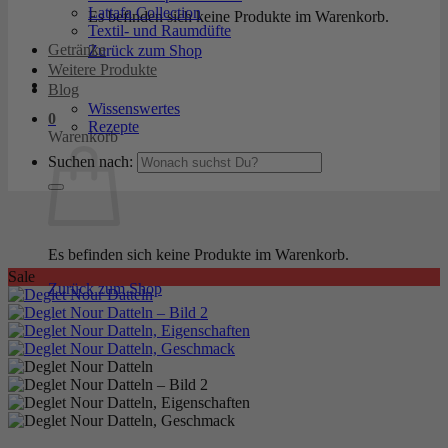
Lattafa Collection
Es befinden sich keine Produkte im Warenkorb.
Textil- und Raumdüfte
Getränke
Zurück zum Shop
Weitere Produkte
Blog
Wissenswertes
0
Rezepte
Warenkorb
Suchen nach:
Es befinden sich keine Produkte im Warenkorb.
Sale
Zurück zum Shop