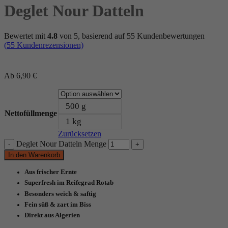
Deglet Nour Datteln
Bewertet mit
4.8
von 5, basierend auf
55
Kundenbewertungen
(
55
Kundenrezensionen)
Ab
6,90
€
500 g
Nettofüllmenge
1 kg
Zurücksetzen
Deglet Nour Datteln Menge
In den Warenkorb
Aus frischer Ernte
Superfresh im Reifegrad Rotab
Besonders weich & saftig
Fein süß & zart im Biss
Direkt aus Algerien