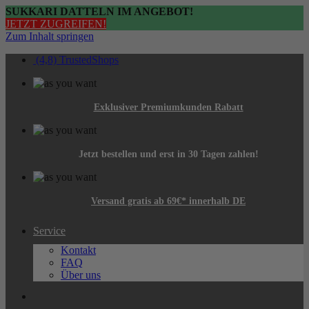
SUKKARI DATTELN IM ANGEBOT!
JETZT ZUGREIFEN!
Zum Inhalt springen
(4,8) TrustedShops
Exklusiver Premiumkunden Rabatt
Jetzt bestellen und erst in 30 Tagen zahlen!
Versand gratis ab 69€* innerhalb DE
Service
Kontakt
FAQ
Über uns