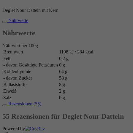
Deglet Nour Datteln mit Kern
Nährwerte
Nährwerte
Nährwert per 100g
Brennwert
1198 kJ / 284 kcal
Fett
0,2 g
- davon Gesättigte Fettsäuren
0 g
Kohlenhydrate
64 g
- davon Zucker
58 g
Ballaststoffe
8 g
Eiweiß
2 g
Salz
0 g
Rezensionen (55)
55 Rezensionen für
Deglet Nour Datteln
Powered by