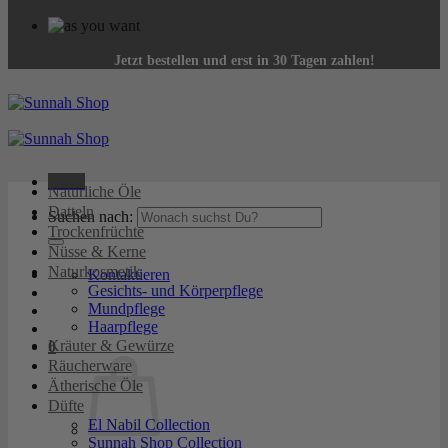
Jetzt bestellen und erst in 30 Tagen zahlen!
Menü
Natürliche Öle
Datteln
Suchen nach:
Trockenfrüchte
Nüsse & Kerne
Naturkosmetik
Kontaktieren
Gesichts- und Körperpflege
Mundpflege
Haarpflege
Kräuter & Gewürze
0
Räucherware
Ätherische Öle
Düfte
El Nabil Collection
Sunnah Shop Collection