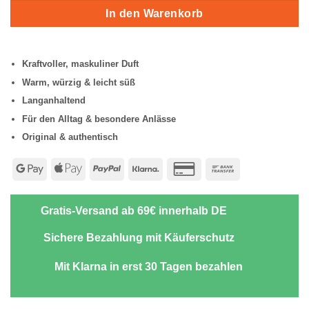
In den Warenkorb
Kraftvoller, maskuliner Duft
Warm, würzig & leicht süß
Langanhaltend
Für den Alltag & besondere Anlässe
Original & authentisch
Google
Apple
PayPal
Klarna
Credit
Bank
Pay
Pay
Card
Transfer
2
Gratis-Versand ab 69€ innerhalb DE
Sichere Bezahlung mit Käuferschutz
Mit Klarna in erst 30 Tagen bezahlen