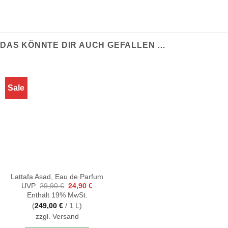
DAS KÖNNTE DIR AUCH GEFALLEN …
Sale
Lattafa Asad, Eau de Parfum
Ursprünglicher
Aktueller
UVP:
29,90
€
24,90
€
Preis
Preis
Enthält 19% MwSt.
war:
ist:
29,90 €
24,90 €.
(
249,00
€
/ 1 L)
zzgl.
Versand