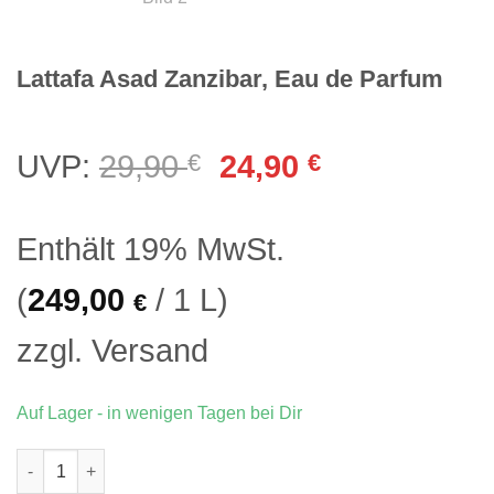
Lattafa Asad Zanzibar, Eau de Parfum
Ursprünglicher
Aktueller
UVP:
29,90
€
24,90
€
Preis
Preis
war:
ist:
Enthält 19% MwSt.
29,90 €
24,90 €.
(
249,00
/ 1 L)
€
zzgl.
Versand
Auf Lager - in wenigen Tagen bei Dir
Lattafa Asad Zanzibar, Eau de Parfum Menge