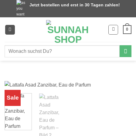
Zum
Jetzt bestellen und erst in 30 Tagen zahlen!
Inhalt
springen
0
Suchen
nach:
Sale