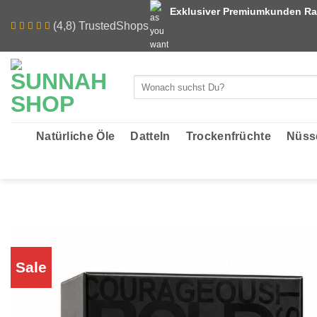
Zum
Exklusiver Premiumkunden Ra
Inhalt
(4,8) TrustedShops
springen
Suchen
nach:
Natürliche Öle
Datteln
Trockenfrüchte
Nüss
Sale