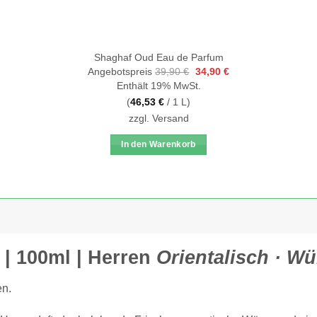
Shaghaf Oud Eau de Parfum
Ursprünglicher
Aktueller
Angebotspreis
39,90
€
34,90
€
Preis
Preis
Enthält 19% MwSt.
war:
ist:
39,90 €
34,90 €.
(
46,53
€
/ 1 L)
zzgl.
Versand
In den Warenkorb
 | 100ml | Herren
Orientalisch · Wü
en.