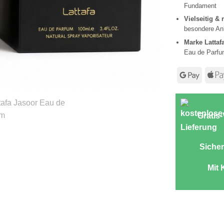
Fundament
Vielseitig &
besondere An
Marke Lattaf
Eau de Parfu
Googl
Pay
Gratis
Sicher
Mit 