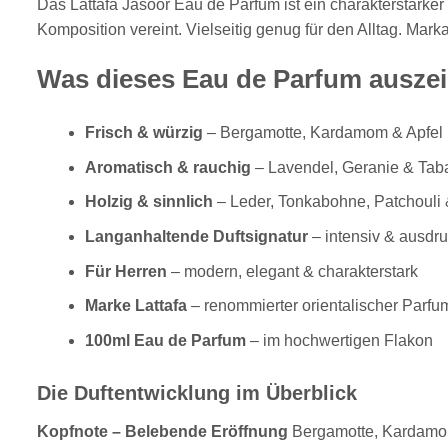
Das Lattafa Jasoor Eau de Parfum ist ein charakterstarke
Komposition vereint. Vielseitig genug für den Alltag. Ma
Was dieses Eau de Parfum ausze
Frisch & würzig
– Bergamotte, Kardamom & Apfel
Aromatisch & rauchig
– Lavendel, Geranie & Tab
Holzig & sinnlich
– Leder, Tonkabohne, Patchouli 
Langanhaltende Duftsignatur
– intensiv & ausdru
Für Herren
– modern, elegant & charakterstark
Marke Lattafa
– renommierter orientalischer Parfum
100ml Eau de Parfum
– im hochwertigen Flakon
Die Duftentwicklung im Überblick
Kopfnote – Belebende Eröffnung
Bergamotte, Kardamom u