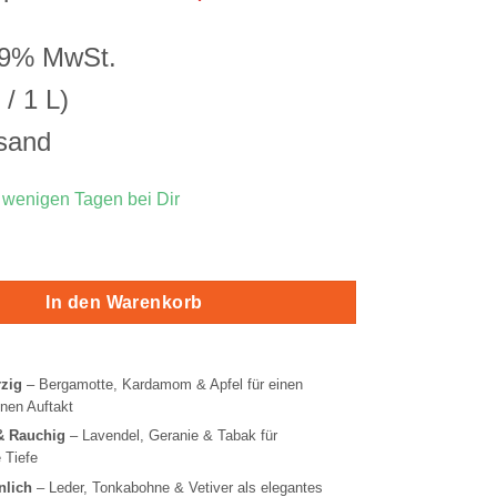
Preis
Preis
war:
ist:
19% MwSt.
39,90 €
34,90 €.
/ 1 L)
sand
n wenigen Tagen bei Dir
r Eau de Parfum Menge
In den Warenkorb
zig
– Bergamotte, Kardamom & Apfel für einen
nen Auftakt
& Rauchig
– Lavendel, Geranie & Tabak für
 Tiefe
nlich
– Leder, Tonkabohne & Vetiver als elegantes