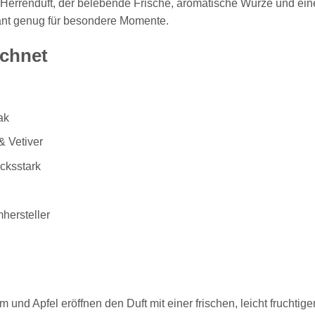
r Herrenduft, der belebende Frische, aromatische Würze und ein
rkant genug für besondere Momente.
ichnet
ak
& Vetiver
cksstark
hersteller
nd Apfel eröffnen den Duft mit einer frischen, leicht fruchtig