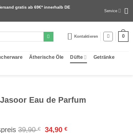
ersand gratis ab 69€* innerhalb DE
Service
0
Kontaktieren
cherware
Ätherische Öle
Düfte
Getränke
 Jasoor Eau de Parfum
Ursprünglicher
Aktueller
preis
39,90
34,90
€
€