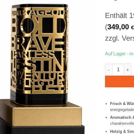
Enthält 
(
349,00
€
zzgl.
Ver
Auf Lager - i
Lattafa Jasoo
Frisch & Wür
energiegelade
Aromatisch 
charaktervolle
Holzig & Sin