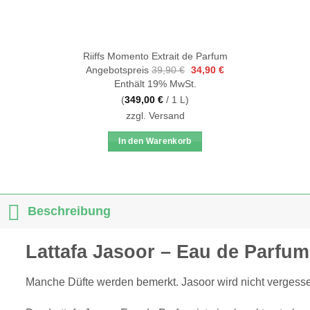
Riiffs Momento Extrait de Parfum
Ursprünglicher
Aktueller
Angebotspreis
39,90
€
34,90
€
Preis
Preis
Enthält 19% MwSt.
war:
ist:
39,90 €
34,90 €.
(
349,00
€
/ 1 L)
zzgl.
Versand
In den Warenkorb
Beschreibung
Lattafa Jasoor – Eau de Parfum
Manche Düfte werden bemerkt. Jasoor wird nicht vergess