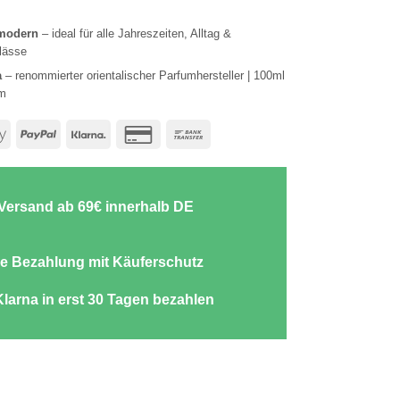
 modern
– ideal für alle Jahreszeiten, Alltag &
lässe
a
– renommierter orientalischer Parfumhersteller | 100ml
m
e
Apple
PayPal
Klarna
Credit
Bank
Pay
Card
Transfer
2
-Versand ab 69€ innerhalb DE
e Bezahlung mit Käuferschutz
Klarna in erst 30 Tagen bezahlen