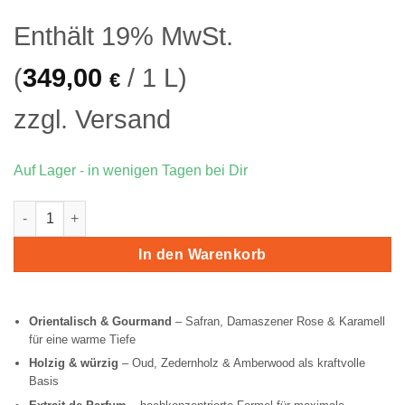
war:
ist:
Enthält 19% MwSt.
39,90 €
34,
(
349,00
/ 1 L)
€
zzgl.
Versand
Auf Lager - in wenigen Tagen bei Dir
Riiffs Momento Extrait de Parfum Menge
In den Warenkorb
Orientalisch & Gourmand
– Safran, Damaszener Rose & Karamell
für eine warme Tiefe
Holzig & würzig
– Oud, Zedernholz & Amberwood als kraftvolle
Basis