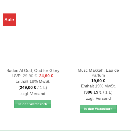
Sale
Musc Makkah, Eau de
Badee Al Oud, Oud for Glory
Parfum
Ursprünglicher
Aktueller
UVP:
29,90
€
24,90
€
Preis
Preis
19,90
€
Enthält 19% MwSt.
war:
ist:
Enthält 19% MwSt.
29,90 €
24,90 €.
(
249,00
€
/ 1 L)
(
306,15
€
/ 1 L)
zzgl.
Versand
zzgl.
Versand
In den Warenkorb
In den Warenkorb