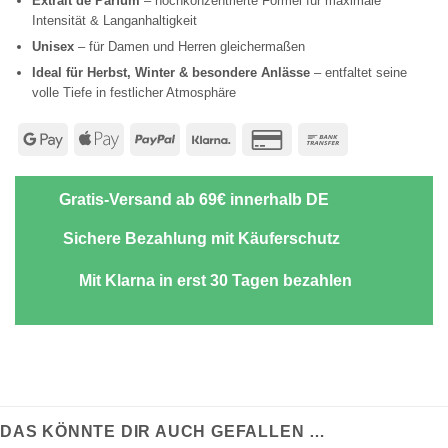
Extrait de Parfum
– hochkonzentrierte Formel für maximale
Intensität & Langanhaltigkeit
Unisex
– für Damen und Herren gleichermaßen
Ideal für Herbst, Winter & besondere Anlässe
– entfaltet seine
volle Tiefe in festlicher Atmosphäre
Google
Apple
PayPal
Klarna
Credit
Bank
Pay
Pay
Card
Transfer
2
Gratis-Versand ab 69€ innerhalb DE
Sichere Bezahlung mit Käuferschutz
Mit Klarna in erst 30 Tagen bezahlen
DAS KÖNNTE DIR AUCH GEFALLEN …