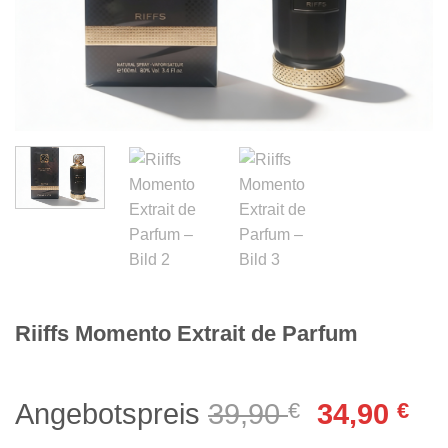
Riiffs Momento Extrait de Parfum
Ursprüngl
Akt
Angebotspreis
39,90
€
34,90
€
Preis
Pre