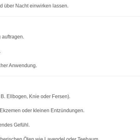
d über Nacht einwirken lassen.
 auftragen.
.
icher Anwendung.
 B. Ellbogen, Knie oder Fersen).
 Ekzemen oder kleinen Entzündungen.
gendes Gefühl.
ätherischen Ölen wie Lavendel oder Teebaum.