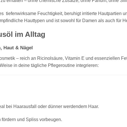
e zu erhalten – ohne chemische Zusätze, ohne Parfum, ohne Sil
tiefenwirksame Feuchtigkeit, beruhigt irritierte Hautpartien u
empfindliche Hauttypen und ist sowohl für Damen als auch für H
söl im Alltag
, Haut & Nägel
turkosmetik – reich an Ricinolsäure, Vitamin E und essenzielle
 Weise in deine tägliche Pflegeroutine integrieren:
deal bei Haarausfall oder dünner werdendem Haar.
fördern und Spliss vorbeugen.