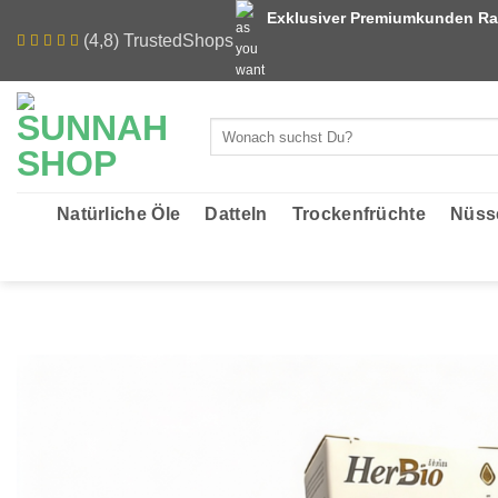
Zum
Exklusiver Premiumkunden Ra
Inhalt
(4,8) TrustedShops
springen
Suchen
nach:
Natürliche Öle
Datteln
Trockenfrüchte
Nüss