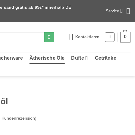
ersand gratis ab 69€* innerhalb DE
Service
0
Kontaktieren
cherware
Ätherische Öle
Düfte
Getränke
öl
1
Kundenrezension)