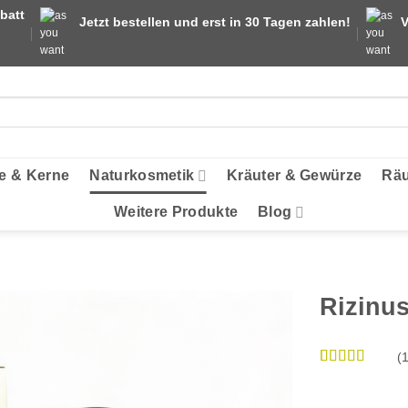
batt
Jetzt bestellen und erst in 30 Tagen zahlen!
V
e & Kerne
Naturkosmetik
Kräuter & Gewürze
Räu
Weitere Produkte
Blog
Rizinus
(
Bewertet
1
mit
5
von 5,
basierend