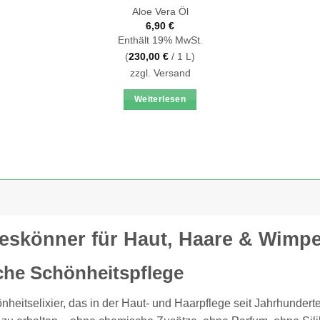
Aloe Vera Öl
6,90
€
Enthält 19% MwSt.
(
230,00
€
/ 1 L)
zzgl.
Versand
Weiterlesen
lleskönner für Haut, Haare & Wimp
iche Schönheitspflege
önheitselixier, das in der Haut- und Haarpflege seit Jahrhunder