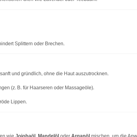
indert Splittern oder Brechen.
sanft und gründlich, ohne die Haut auszutrocknen.
ngen (z. B. für Haarseren oder Massageöle).
röde Lippen.
Ölen wie
Jojobaöl
,
Mandelöl
oder
Arganöl
mischen, um die Anw