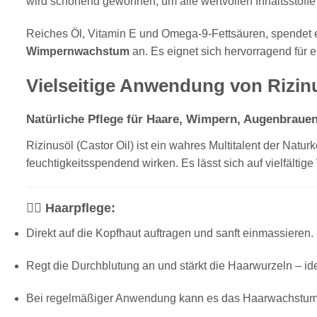
wird schonend gewonnen, um alle wertvollen Inhaltsstoff
Reiches Öl, Vitamin E und Omega-9-Fettsäuren, spendet es 
Wimpernwachstum
an. Es eignet sich hervorragend für 
Vielseitige Anwendung von Rizinu
Natürliche Pflege für Haare, Wimpern, Augenbrauen
Rizinusöl (Castor Oil) ist ein wahres Multitalent der Na
feuchtigkeitsspendend wirken. Es lässt sich auf vielfältige
🧖‍♀️ Haarpflege:
Direkt auf die Kopfhaut auftragen und sanft einmassieren.
Regt die Durchblutung an und stärkt die Haarwurzeln – i
Bei regelmäßiger Anwendung kann es das Haarwachstum 