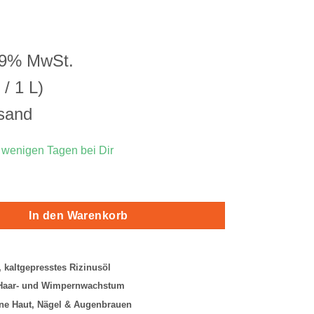
ung
19% MwSt.
/ 1 L)
sand
n wenigen Tagen bei Dir
nge
In den Warenkorb
, kaltgepresstes Rizinusöl
 Haar- und Wimpernwachstum
ene Haut, Nägel & Augenbrauen