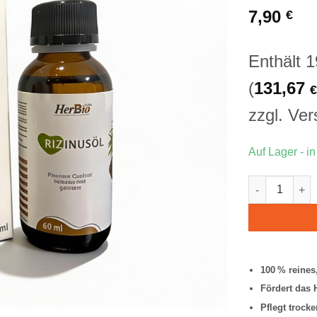
auf
7,90
€
Kundenbewert
Enthält 
(
131,67
€
zzgl.
Ver
Auf Lager - i
Rizinusöl Me
100 % reines
Fördert das
Pflegt trock