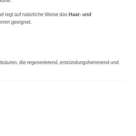
ikone.
nd regt auf natürliche Weise das
Haar- und
erren geeignet.
n Fettsäuren, die regenerierend, entzündungshemmend und