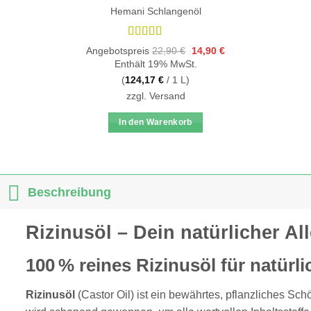
Hemani Schlangenöl
Bewertet
Ursprünglicher
Aktueller
Angebotspreis
22,90
€
14,90
€
mit
4.74
Preis
Preis
Enthält 19% MwSt.
war:
ist:
von 5
22,90 €
14,90 €.
(
124,17
€
/ 1 L)
zzgl.
Versand
In den Warenkorb
Beschreibung
Rizinusöl – Dein natürlicher A
100 % reines Rizinusöl für natürl
Rizinusöl
(Castor Oil) ist ein bewährtes, pflanzliches Sch