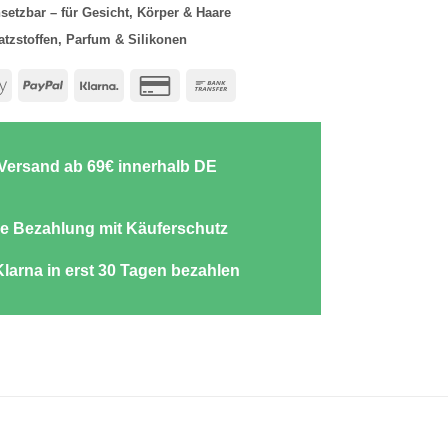
nsetzbar – für Gesicht, Körper & Haare
atzstoffen, Parfum & Silikonen
e
Apple
PayPal
Klarna
Credit
Bank
Pay
Card
Transfer
2
-Versand ab 69€ innerhalb DE
e Bezahlung mit Käuferschutz
Klarna in erst 30 Tagen bezahlen