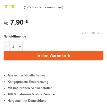
(
145
Kundenrezensionen)
Bewertet
145
mit
4.87
von 5,
7,90
€
Ab
basierend
auf
Kundenbewertungen
ZURÜCKSETZEN
Nettofüllmenge
Schwarzkümmelöl ungefiltert Menge
In den Warenkorb
Aus echter Nigella Sativa
Kaltgepresste Erstpressung
Mit natürlichen Schwebstoffen
100 % naturrein & ohne Zusätze
Hergestellt in Deutschland