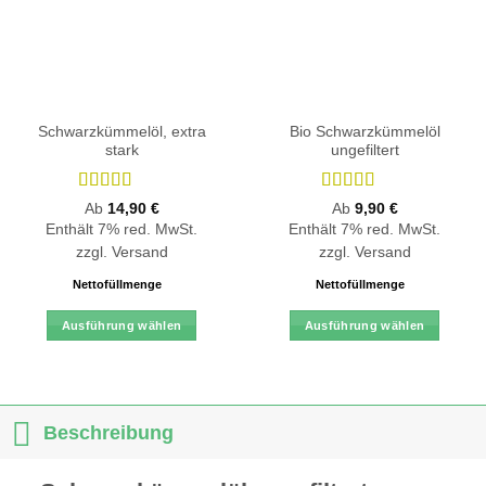
Schwarzkümmelöl, extra
Bio Schwarzkümmelöl
stark
ungefiltert
Bewertet
Bewertet
Ab
14,90
€
Ab
9,90
€
mit
4.79
mit
4.9
von
Enthält 7% red. MwSt.
Enthält 7% red. MwSt.
von 5
5
zzgl.
Versand
zzgl.
Versand
Nettofüllmenge
Nettofüllmenge
Ausführung wählen
Ausführung wählen
Dieses
Dieses
Produkt
Produkt
weist
weist
mehrere
mehrere
Beschreibung
Varianten
Varianten
auf.
auf.