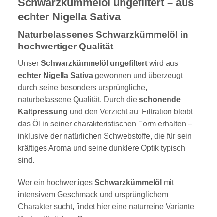
Schwarzkümmelöl ungefiltert – aus
Die
Die
Optionen
Optionen
echter Nigella Sativa
können
können
auf
auf
Naturbelassenes Schwarzkümmelöl in
der
der
hochwertiger Qualität
Produktseite
Produktseite
gewählt
gewählt
Unser
Schwarzkümmelöl ungefiltert
wird aus
werden
werden
echter Nigella Sativa
gewonnen und überzeugt
durch seine besonders ursprüngliche,
naturbelassene Qualität. Durch die
schonende
Kaltpressung
und den Verzicht auf Filtration bleibt
das Öl in seiner charakteristischen Form erhalten –
inklusive der natürlichen Schwebstoffe, die für sein
kräftiges Aroma und seine dunklere Optik typisch
sind.
Wer ein hochwertiges
Schwarzkümmelöl
mit
intensivem Geschmack und ursprünglichem
Charakter sucht, findet hier eine naturreine Variante