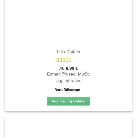
Lulu Datteln
Bewertet
Ab
6,90
€
mit
4.5
von
Enthält 7% red. MwSt.
5
zzgl.
Versand
Nettofüllmenge
Ausführung wählen
Dieses
Produkt
weist
mehrere
Varianten