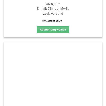
Bewertet
Ab
6,90
€
mit
4.67
Enthält 7% red. MwSt.
von 5
zzgl.
Versand
Nettofüllmenge
Ausführung wählen
Dieses
Produkt
weist
mehrere
Varianten
auf.
Die
Optionen
können
auf
der
Produktseite
gewählt
werden