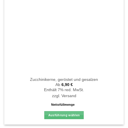
der
Produktseite
gewählt
werden
Zucchinikerne, geröstet und gesalzen
Ab
6,90
€
Enthält 7% red. MwSt.
zzgl.
Versand
Nettofüllmenge
Ausführung wählen
Dieses
Produkt