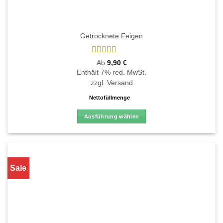
Getrocknete Feigen
Bewertet
Ab
9,90
€
mit
4.88
Enthält 7% red. MwSt.
von 5
zzgl.
Versand
Nettofüllmenge
Ausführung wählen
Dieses
Produkt
weist
mehrere
Sale
Varianten
auf.
Die
Optionen
können
auf