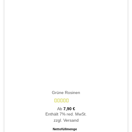
können
auf
der
Produktseite
gewählt
werden
Grüne Rosinen
Bewertet
Ab
7,90
€
mit
4.84
Enthält 7% red. MwSt.
von 5
zzgl.
Versand
Nettofüllmenge