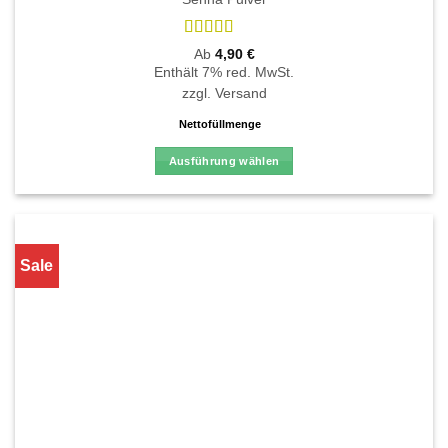
Bewertet
Ab
4,90
€
mit
5
von 5
Enthält 7% red. MwSt.
zzgl.
Versand
Nettofüllmenge
Ausführung wählen
Dieses
Produkt
weist
mehrere
Sale
Varianten
auf.
Die
Optionen
können
auf
der
Produktseite
gewählt