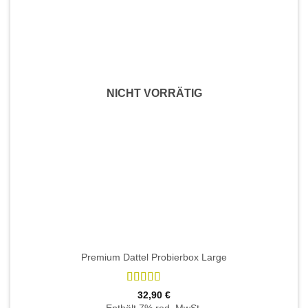
auf.
Die
Optionen
können
auf
der
NICHT VORRÄTIG
Produktseite
gewählt
werden
Premium Dattel Probierbox Large
Bewertet
32,90
€
mit
4.87