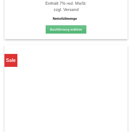
mit
4.83
Enthält 7% red. MwSt.
von 5
zzgl.
Versand
Nettofüllmenge
Ausführung wählen
Dieses
Produkt
weist
mehrere
Sale
Varianten
auf.
Die
Optionen
können
auf
der
Produktseite
gewählt
werden