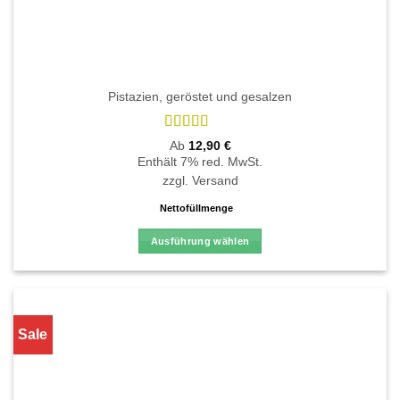
Pistazien, geröstet und gesalzen
Bewertet
Ab
12,90
€
mit
4.88
Enthält 7% red. MwSt.
von 5
zzgl.
Versand
Nettofüllmenge
Ausführung wählen
Dieses
Produkt
weist
mehrere
Sale
Varianten
auf.
Die
Optionen