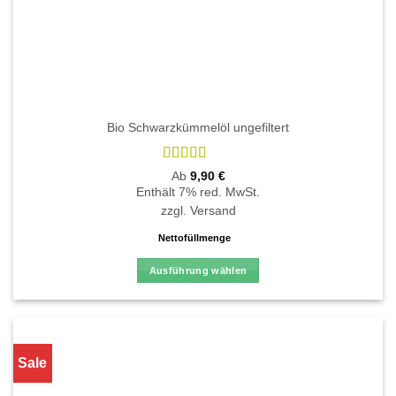
Bio Schwarzkümmelöl ungefiltert
Bewertet
Ab
9,90
€
mit
4.9
von
Enthält 7% red. MwSt.
5
zzgl.
Versand
Nettofüllmenge
Ausführung wählen
Dieses
Produkt
weist
mehrere
Sale
Varianten
auf.