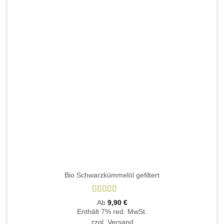
Die
Optionen
können
auf
der
Produktseite
gewählt
werden
Bio Schwarzkümmelöl gefiltert
Bewertet
Ab
9,90
€
mit
5
von 5
Enthält 7% red. MwSt.
zzgl.
Versand