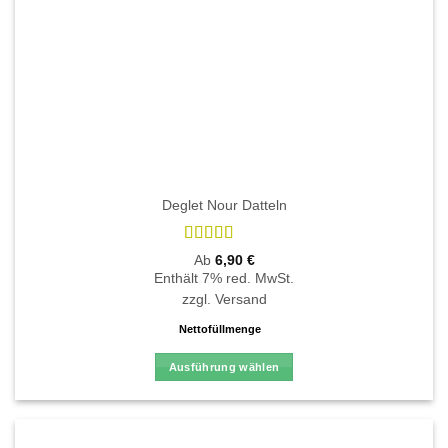
werden
Deglet Nour Datteln
Bewertet
Ab
6,90
€
mit
4.8
von
Enthält 7% red. MwSt.
5
zzgl.
Versand
Nettofüllmenge
Ausführung wählen
Dieses
Produkt
weist