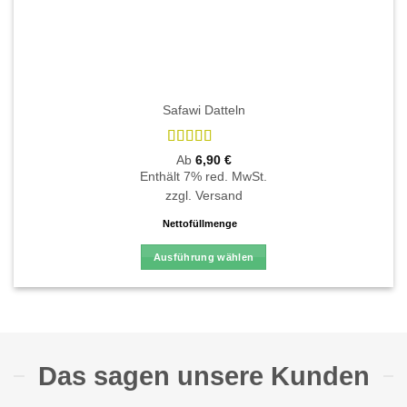
Safawi Datteln
Bewertet
Ab
6,90
€
mit
4.88
Enthält 7% red. MwSt.
von 5
zzgl.
Versand
Nettofüllmenge
Ausführung wählen
Dieses
Produkt
weist
mehrere
Varianten
Das sagen unsere Kunden
auf.
Die