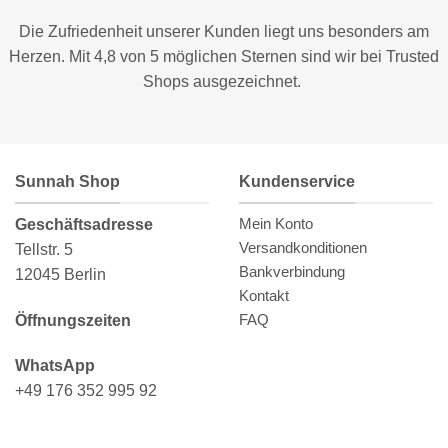
Optionen
können
Die Zufriedenheit unserer Kunden liegt uns besonders am
auf
Herzen. Mit 4,8 von 5 möglichen Sternen sind wir bei
Trusted
der
Shops
ausgezeichnet.
Produktseite
gewählt
werden
Sunnah Shop
Kundenservice
Mein Konto
Geschäftsadresse
Versandkonditionen
Tellstr. 5
Bankverbindung
12045 Berlin
Kontakt
FAQ
Öffnungszeiten
WhatsApp
+49 176 352 995 92