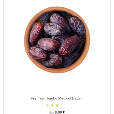
Premium Jumbo Medjool Datteln
Bewertet
Ab
6,90
€