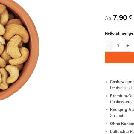
Bewertet
22
mit
4.91
von 5,
basierend
7,90
€
Ab
auf
Kundenbewert
Nettofüllmenge
Geröstete Ca
Cashewkerne
Deutschland
Premium-Qua
Cashewkerne
Knusprig & 
Salznote
Ohne Konser
Luftdichte P