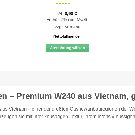
Bewertet
Ab
6,90
€
mit
4.92
Enthält 7% red. MwSt.
von 5
zzgl.
Versand
Nettofüllmenge
Ausführung wählen
Dieses
Produkt
weist
mehrere
Varianten
auf.
n – Premium W240 aus Vietnam, g
Die
Optionen
aus Vietnam – einer der größten Cashewanbauregionen der We
können
zeugen sie mit ihrer knusprigen Textur, ihrem intensiv-nussige
auf
der
Produktseite