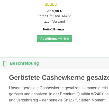
Bewertet
Ab
9,90
€
mit
5
von 5
Enthält 7% red. MwSt.
zzgl.
Versand
Nettofüllmenge
Ausführung wählen
Dieses
Produkt
weist
mehrere
Beschreibung
Varianten
auf.
Geröstete Cashewkerne gesalze
Die
Optionen
Unsere geröstete Cashewkerne gesalzen stammen direkt 
können
geröstet und gesalzen. In der Premium-Qualität W240 über
auf
und verzehrfertig – der perfekte Snack für jeden Moment.
der
Produktseite