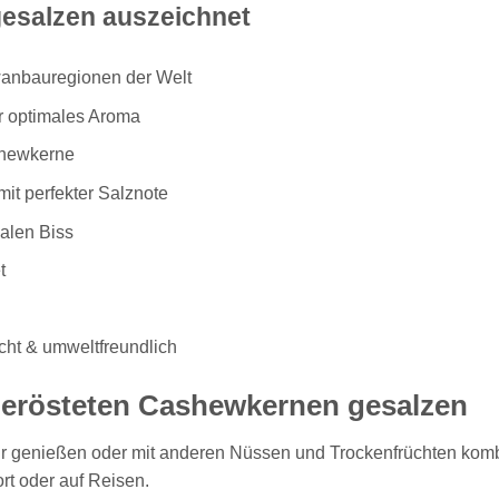
esalzen auszeichnet
gewählt
werden
wanbauregionen der Welt
r optimales Aroma
shewkerne
it perfekter Salznote
malen Biss
t
icht & umweltfreundlich
erösteten Cashewkernen gesalzen
r genießen oder mit anderen Nüssen und Trockenfrüchten komb
rt oder auf Reisen.