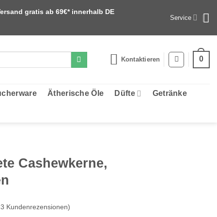
ersand gratis ab 69€* innerhalb DE
Service
0
Kontaktieren
cherware
Ätherische Öle
Düfte
Getränke
ete Cashewkerne,
en
23
Kundenrezensionen)