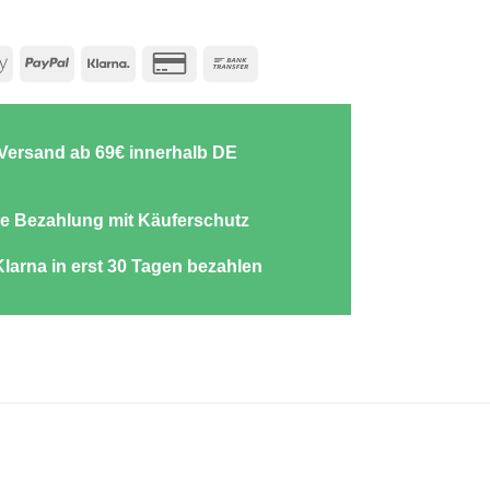
e
Apple
PayPal
Klarna
Credit
Bank
Pay
Card
Transfer
2
-Versand ab 69€ innerhalb DE
e Bezahlung mit Käuferschutz
Klarna in erst 30 Tagen bezahlen