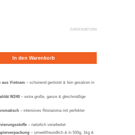
ungen
ZURÜCKSETZEN
shewkerne, gesalzen Menge
In den Warenkorb
 aus Vietnam
– schonend geröstet & fein gesalzen in
lität W240
– extra große, ganze & gleichmäßige
aromatisch
– intensives Röstaroma mit perfekter
vierungsstoffe
– natürlich verarbeitet
apierverpackung
– umweltfreundlich & in 500g, 1kg &