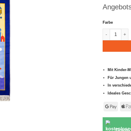
basierend
Angebots
auf
Kundenbewert
Farbe
Kinder Gebet
Mit Kinder-M
Für Jungen 
In verschied
Ideales Ges
Googl
Pay
Gratis