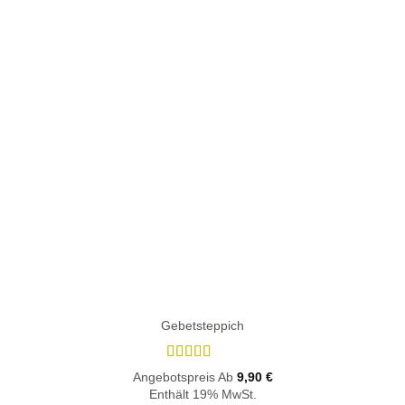
Gebetsteppich
Bewertet
Angebotspreis
Ab
9,90
€
mit
5
von 5
Enthält 19% MwSt.