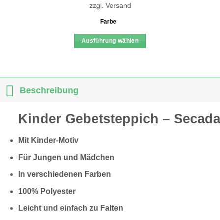
zzgl.
Versand
Farbe
Ausführung wählen
Dieses
Produkt
weist
mehrere
Beschreibung
Varianten
auf.
Kinder Gebetsteppich – Secad
Die
Optionen
Mit Kinder-Motiv
können
auf
Für Jungen und Mädchen
der
In verschiedenen Farben
Produktseite
gewählt
100% Polyester
werden
Leicht und einfach zu Falten