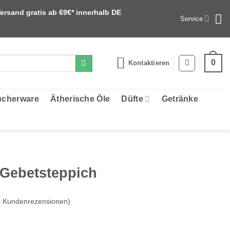
ersand gratis ab 69€* innerhalb DE
Service
0
Kontaktieren
cherware
Ätherische Öle
Düfte
Getränke
 Gebetsteppich
3
Kundenrezensionen)