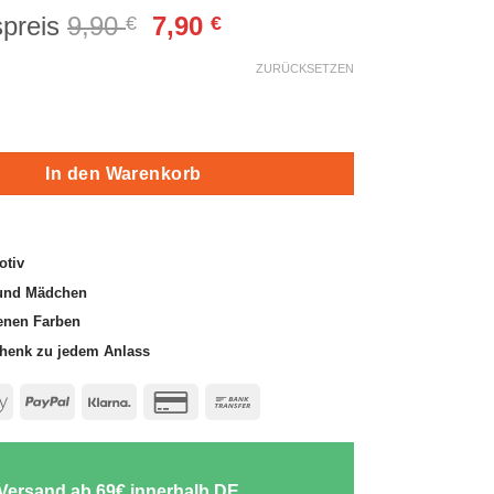
Ursprünglicher
Aktueller
preis
9,90
7,90
€
€
Preis
Preis
ungen
ZURÜCKSETZEN
war:
ist:
9,90 €
7,90 €.
steppich Menge
In den Warenkorb
otiv
und Mädchen
enen Farben
chenk zu jedem Anlass
e
Apple
PayPal
Klarna
Credit
Bank
Pay
Card
Transfer
2
-Versand ab 69€ innerhalb DE