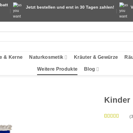
batt
Jetzt bestellen und erst in 30 Tagen zahlen!
V
e & Kerne
Naturkosmetik
Kräuter & Gewürze
Räu
Weitere Produkte
Blog
Kinder
(
Bewertet
3
mit
4.33
von 5,