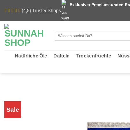
Zum
Exklusiver Premiumkunden Ra
Inhalt
(4,8) TrustedShops
springen
Suchen
nach:
Natürliche Öle
Datteln
Trockenfrüchte
Nüss
Sale