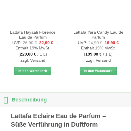
Lattafa Hayaati Florence
Lattafa Yara Candy Eau de
Eau de Parfum
Parfum
Ursprünglicher
Aktueller
Ursprüngliche
Aktuell
UVP:
26,90
€
22,90
€
UVP:
24,90
€
19,90
€
Preis
Preis
Preis
Preis
Enthält 19% MwSt.
Enthält 19% MwSt.
war:
ist:
war:
ist:
26,90 €
22,90 €.
24,90 €
19,90 
(
229,00
€
/ 1 L)
(
199,00
€
/ 1 L)
zzgl.
Versand
zzgl.
Versand
In den Warenkorb
In den Warenkorb
Beschreibung
Lattafa Eclaire Eau de Parfum –
Süße Verführung in Duftform