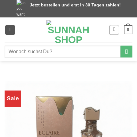
Zum
Jetzt bestellen und erst in 30 Tagen zahlen!
Inhalt
springen
0
Suchen
nach:
Sale