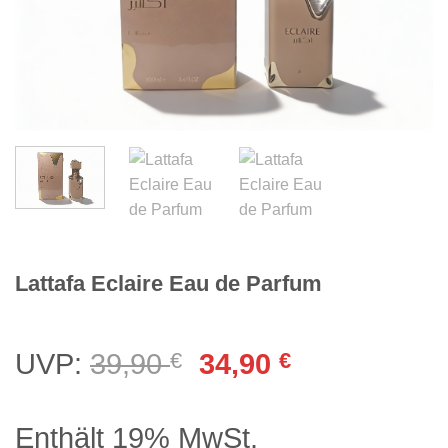
Lattafa Eclaire Eau de Parfum
Ursprünglicher
Aktueller
UVP:
39,90
€
34,90
€
Preis
Preis
war:
ist:
Enthält 19% MwSt.
39,90 €
34,90 €.