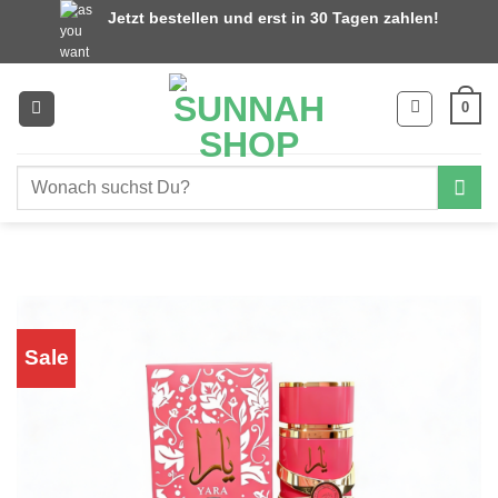
Zum
Jetzt bestellen und erst in 30 Tagen zahlen!
Inhalt
springen
0
Suchen
nach:
Sale