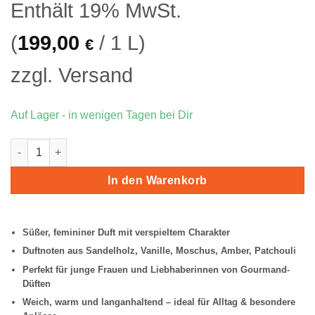
Enthält 19% MwSt.
24,90 €
19,90 €.
(
199,00
/ 1 L)
€
zzgl.
Versand
Auf Lager - in wenigen Tagen bei Dir
Lattafa Yara Candy Eau de Parfum Menge
In den Warenkorb
Süßer, femininer Duft mit verspieltem Charakter
Duftnoten aus Sandelholz, Vanille, Moschus, Amber, Patchouli
Perfekt für junge Frauen und Liebhaberinnen von Gourmand-
Düften
Weich, warm und langanhaltend – ideal für Alltag & besondere