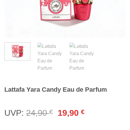
Lattafa Yara Candy Eau de Parfum
Ursprünglicher
Aktueller
UVP:
24,90
€
19,90
€
Preis
Preis
war:
ist: