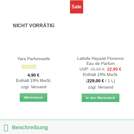
Sale
NICHT VORRÄTIG
Lattafa Hayaati Florence
Yara Parfumseife
Eau de Parfum
Ursprüngliche
Aktuell
UVP:
26,90
€
22,90
€
Preis
Preis
Bewertet
Enthält 19% MwSt.
4,90
€
war:
ist:
mit
5
von 5
26,90 €
22,90 
Enthält 19% MwSt.
(
229,00
€
/ 1 L)
zzgl.
Versand
zzgl.
Versand
Weiterlesen
In den Warenkorb
Beschreibung