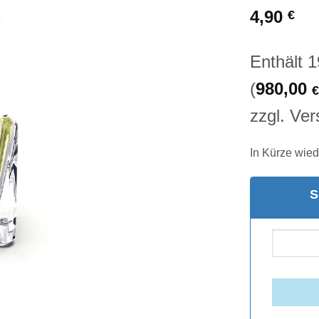
basierend
4,90
€
auf
Kundenbewert
Enthält 
(
980,00
€
zzgl.
Ver
In Kürze wied
S