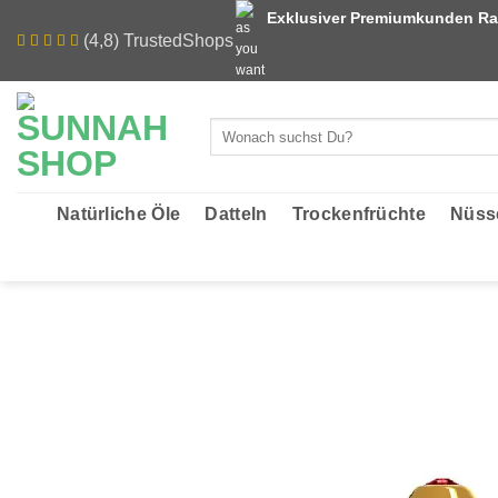
Zum
Exklusiver Premiumkunden Ra
Inhalt
(4,8) TrustedShops
springen
Suchen
nach:
Natürliche Öle
Datteln
Trockenfrüchte
Nüss