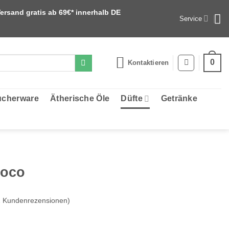
ersand gratis ab 69€* innerhalb DE
Service
0
Kontaktieren
cherware
Ätherische Öle
Düfte
Getränke
Coco
2
Kundenrezensionen)