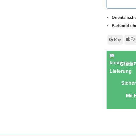
Orientalische
Parfümöl oh
Googl
Pay
Gratis
Sicher
Mit 