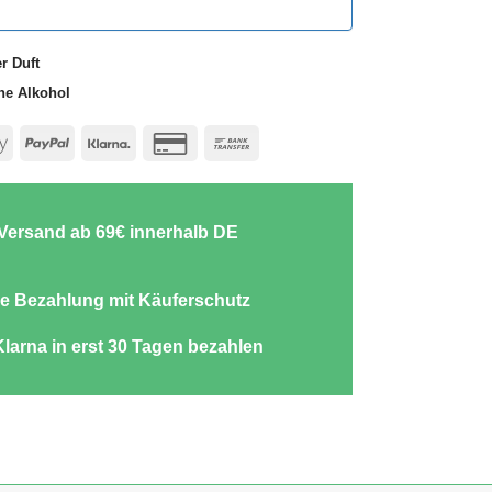
r Duft
ne Alkohol
e
Apple
PayPal
Klarna
Credit
Bank
Pay
Card
Transfer
2
-Versand ab 69€ innerhalb DE
e Bezahlung mit Käuferschutz
Klarna in erst 30 Tagen bezahlen