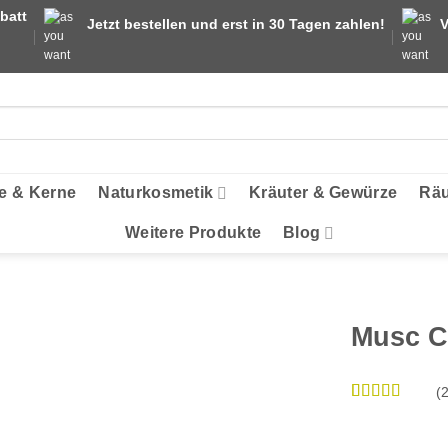
batt
Jetzt bestellen und erst in 30 Tagen zahlen!
V
e & Kerne
Naturkosmetik
Kräuter & Gewürze
Räu
Weitere Produkte
Blog
Musc 
(
Bewertet
2
mit
4.5
von
5,