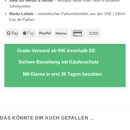
Ideal für Herbst & Winter
– entfaltet seine volle Tiefe in kühleren
Jahreszeiten
Marke Lattafa
– orientalischer Parfumhersteller aus den VAE | 100ml
Eau de Parfum
Google
Apple
PayPal
Klarna
Credit
Bank
Pay
Pay
Card
Transfer
2
Gratis-Versand ab 69€ innerhalb DE
Sichere Bezahlung mit Käuferschutz
Mit Klarna in erst 30 Tagen bezahlen
DAS KÖNNTE DIR AUCH GEFALLEN …