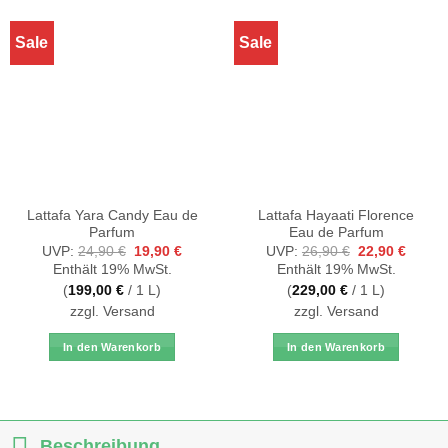
Sale
Sale
Lattafa Yara Candy Eau de
Lattafa Hayaati Florence
Parfum
Eau de Parfum
Ursprünglicher
Aktueller
Ursprüngliche
Aktuell
UVP:
24,90
€
19,90
€
UVP:
26,90
€
22,90
€
Preis
Preis
Preis
Preis
Enthält 19% MwSt.
Enthält 19% MwSt.
war:
ist:
war:
ist:
24,90 €
19,90 €.
26,90 €
22,90 
(
199,00
€
/ 1 L)
(
229,00
€
/ 1 L)
zzgl.
Versand
zzgl.
Versand
In den Warenkorb
In den Warenkorb
Beschreibung