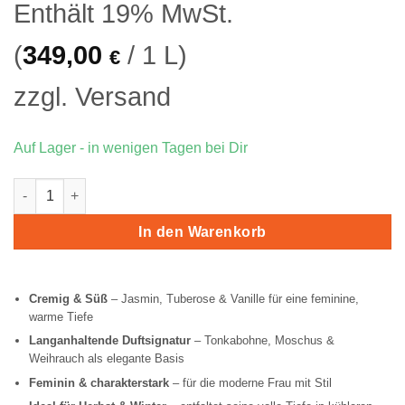
Enthält 19% MwSt.
39,90 €
34,
(
349,00
/ 1 L)
€
zzgl.
Versand
Auf Lager - in wenigen Tagen bei Dir
Lattafa Her Confession Menge
In den Warenkorb
Cremig & Süß
– Jasmin, Tuberose & Vanille für eine feminine,
warme Tiefe
Langanhaltende Duftsignatur
– Tonkabohne, Moschus &
Weihrauch als elegante Basis
Feminin & charakterstark
– für die moderne Frau mit Stil