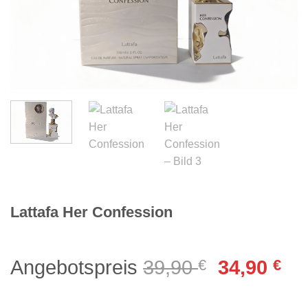
Lattafa Her Confession
Ursprüngl
Akt
Angebotspreis
39,90
€
34,90
€
Preis
Pre
war:
ist: