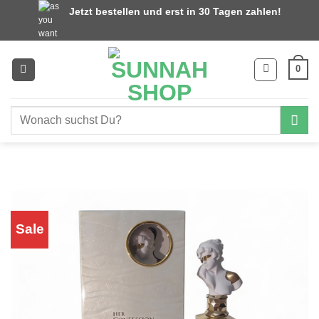
Zum
Jetzt bestellen und erst in 30 Tagen zahlen!
Inhalt
springen
0
Suchen
nach:
Sale