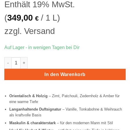
Enthält 19% MwSt.
39,90 €
34,
(
349,00
/ 1 L)
€
zzgl.
Versand
Auf Lager - in wenigen Tagen bei Dir
Lattafa His Confession Menge
In den Warenkorb
Orientalisch & Holzig
– Zimt, Patchouli, Zedernholz & Amber für
eine warme Tiefe
Langanhaltende Duftsignatur
– Vanille, Tonkabohne & Weihrauch
als kraftvolle Basis
Maskulin & charakterstark
– für den modernen Mann mit Stil