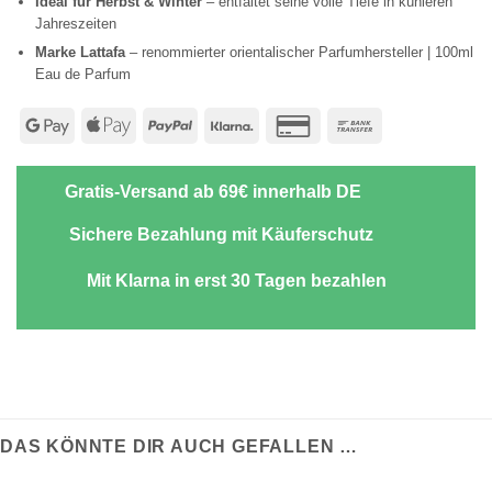
Ideal für Herbst & Winter
– entfaltet seine volle Tiefe in kühleren
Jahreszeiten
Marke Lattafa
– renommierter orientalischer Parfumhersteller | 100ml
Eau de Parfum
Google
Apple
PayPal
Klarna
Credit
Bank
Pay
Pay
Card
Transfer
2
Gratis-Versand ab 69€ innerhalb DE
Sichere Bezahlung mit Käuferschutz
Mit Klarna in erst 30 Tagen bezahlen
DAS KÖNNTE DIR AUCH GEFALLEN …