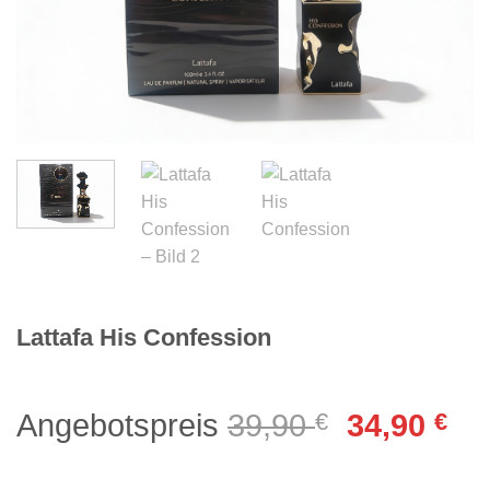
Lattafa His Confession
Ursprüngl
Akt
Angebotspreis
39,90
€
34,90
€
Preis
Pre
war:
ist: