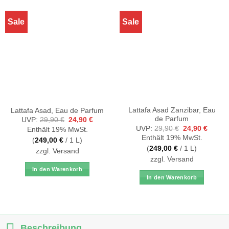
Sale
Sale
Lattafa Asad Zanzibar, Eau
Lattafa Asad, Eau de Parfum
de Parfum
Ursprünglicher
Aktueller
UVP:
29,90
€
24,90
€
Preis
Preis
Ursprüngliche
Aktuell
UVP:
29,90
€
24,90
€
Enthält 19% MwSt.
war:
ist:
Preis
Preis
Enthält 19% MwSt.
29,90 €
24,90 €.
(
249,00
€
/ 1 L)
war:
ist:
29,90 €
24,90 
(
249,00
€
/ 1 L)
zzgl.
Versand
zzgl.
Versand
In den Warenkorb
In den Warenkorb
Beschreibung