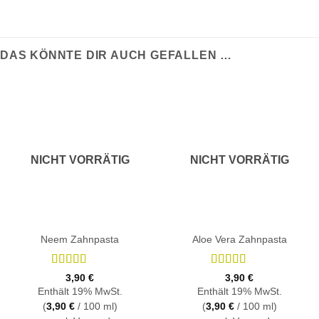
DAS KÖNNTE DIR AUCH GEFALLEN …
NICHT VORRÄTIG
NICHT VORRÄTIG
Neem Zahnpasta
Aloe Vera Zahnpasta
Bewertet
Bewertet
3,90
€
3,90
€
mit
4.6
von
mit
4.4
Enthält 19% MwSt.
Enthält 19% MwSt.
5
von 5
(
3,90
€
/ 100 ml)
(
3,90
€
/ 100 ml)