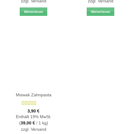
zzgl.
Versand
zzgl.
Versand
Weiterlesen
Weiterlesen
Miswak Zahnpasta
Bewertet
3,90
€
mit
4.78
Enthält 19% MwSt.
von 5
(
39,00
€
/ 1 kg)
zzgl.
Versand