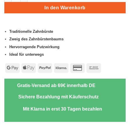
In den Warenkorb
Traditionelle Zahnbürste
Zweig des Zahnbürstenbaums
Hervorragende Putzwirkung
Ideal für unterwegs
Google
Apple
PayPal
Klarna
Credit
Bank
Pay
Pay
Card
Transfer
2
Gratis-Versand ab 69€ innerhalb DE
Sichere Bezahlung mit Käuferschutz
Mit Klarna in erst 30 Tagen bezahlen