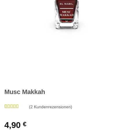
Musc Makkah
(
2
Kundenrezensionen)
Bewertet
2
mit
5
von 5,
basierend
4,90
€
auf