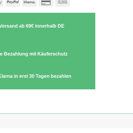
e
Apple
PayPal
Klarna
Credit
Bank
Pay
Card
Transfer
2
-Versand ab 69€ innerhalb DE
e Bezahlung mit Käuferschutz
Klarna in erst 30 Tagen bezahlen