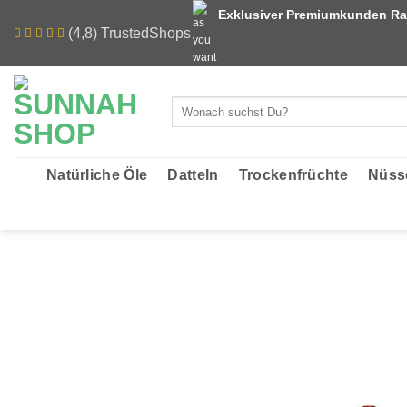
Zum
Exklusiver Premiumkunden Ra
Inhalt
(4,8) TrustedShops
springen
Suchen
nach:
Natürliche Öle
Datteln
Trockenfrüchte
Nüss