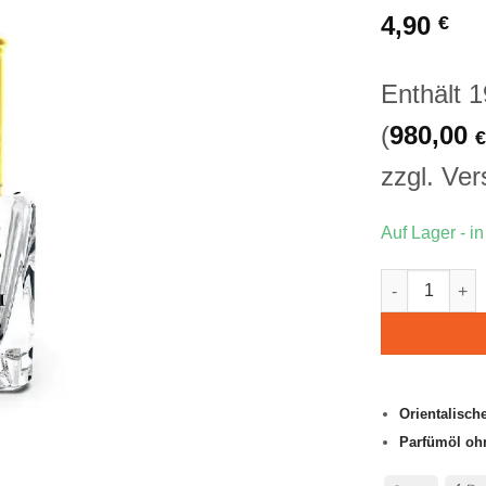
auf
4,90
€
Kundenbewert
Enthält 
(
980,00
€
zzgl.
Ver
Auf Lager - i
Musc Abu Dha
Orientalische
Parfümöl oh