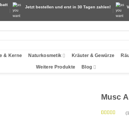
batt
Jetzt bestellen und erst in 30 Tagen zahlen!
V
e & Kerne
Naturkosmetik
Kräuter & Gewürze
Räu
Weitere Produkte
Blog
Musc A
(
Bewertet
1
mit
5
von 5,
basierend