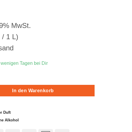
ung
19% MwSt.
/ 1 L)
sand
n wenigen Tagen bei Dir
bi Menge
In den Warenkorb
r Duft
ne Alkohol