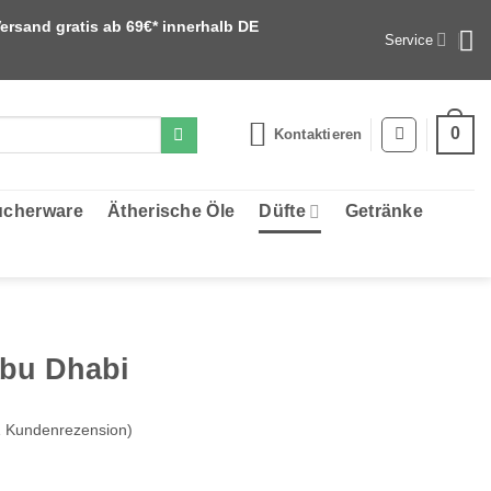
ersand gratis ab 69€* innerhalb DE
Service
0
Kontaktieren
cherware
Ätherische Öle
Düfte
Getränke
bu Dhabi
1
Kundenrezension)