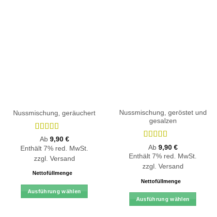
Nussmischung, geröstet und
Nussmischung, geräuchert
gesalzen
Bewertet
Ab
9,90
€
mit
5
von 5
Bewertet
Ab
9,90
€
Enthält 7% red. MwSt.
mit
4.83
Enthält 7% red. MwSt.
zzgl.
Versand
von 5
zzgl.
Versand
Nettofüllmenge
Nettofüllmenge
Ausführung wählen
Ausführung wählen
Dieses
Dieses
Produkt