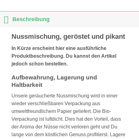
Produkt
weist
weist
mehrere
mehrere
Varianten
Beschreibung
Varianten
auf.
auf.
Die
Nussmischung, geröstet und pikant
Die
Optionen
Optionen
können
In Kürze erscheint hier eine ausführliche
können
auf
auf
Produktbeschreibung. Du kannst den Artikel
der
der
Produktseite
jedoch schon bestellen.
Produktseite
gewählt
gewählt
werden
Aufbewahrung, Lagerung und
werden
Haltbarkeit
Unsere geräucherte Nussmischung wird in einer
wieder verschließbaren Verpackung aus
umweltfreundlichem Papier geliefert. Die Bio-
Verpackung ist luftdicht. Dies hat den Vorteil, dass
der Aroma der Nüsse nicht verloren geht und Du
lange von dem köstlichen Genuss profitierst. Lagere