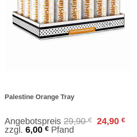
Palestine Orange Tray
Ursprüngl
Akt
Angebotspreis
29,90
€
24,90
€
Preis
Pre
zzgl.
6,00
€
Pfand