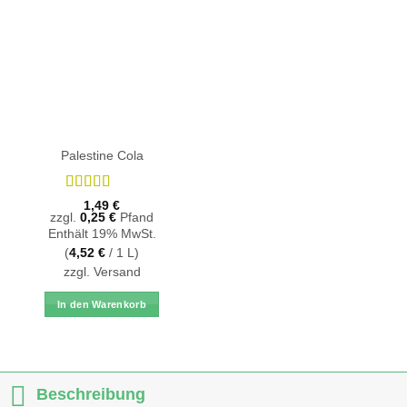
Palestine Cola
Bewertet
1,49
€
mit
5
von 5
zzgl.
0,25
€
Pfand
Enthält 19% MwSt.
(
4,52
€
/ 1 L)
zzgl.
Versand
In den Warenkorb
Beschreibung