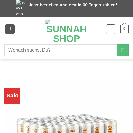
Zum
Jetzt bestellen und erst in 30 Tagen zahlen!
Inhalt
springen
0
Suchen
nach:
Sale