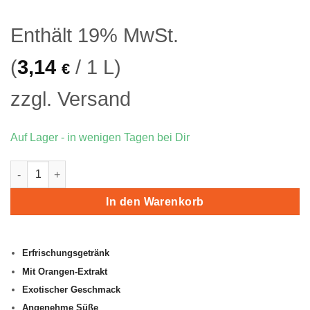
war:
ist:
29,90 €
24,
Enthält 19% MwSt.
(
3,14
/ 1 L)
€
zzgl.
Versand
Auf Lager - in wenigen Tagen bei Dir
Palestine Orange Tray Menge
In den Warenkorb
Erfrischungsgetränk
Mit Orangen-Extrakt
Exotischer Geschmack
Angenehme Süße