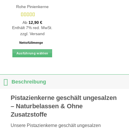
Rohe Pinienkerne
Bewertet
Ab
12,90
€
mit
4.89
Enthält 7% red. MwSt.
von 5
zzgl.
Versand
Nettofüllmenge
Ausführung wählen
Dieses
Produkt
weist
mehrere
Beschreibung
Varianten
auf.
Pistazienkerne geschält ungesalzen
Die
Optionen
– Naturbelassen & Ohne
können
Zusatzstoffe
auf
der
Unsere Pistazienkerne geschält ungesalzen
Produktseite