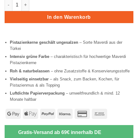
Pistazienkerne, geschält und ungesalzen Menge
In den Warenkorb
Pistazienkerne geschält ungesalzen
– Sorte Maverdi aus der
Türkei
Intensiv grüne Farbe
– charakteristisch für hochwertige Maverdi
Pistazienkerne
Roh & naturbelassen
– ohne Zusatzstoffe & Konservierungsstoffe
Vielseitig einsetzbar
– als Snack, zum Backen, Kochen, für
Pistazienmus & als Topping
Luftdichte Papierverpackung
– umweltfreundlich & mind. 12
Monate haltbar
Google
Apple
PayPal
Klarna
Credit
Bank
Pay
Pay
Card
Transfer
2
Gratis-Versand ab 69€ innerhalb DE