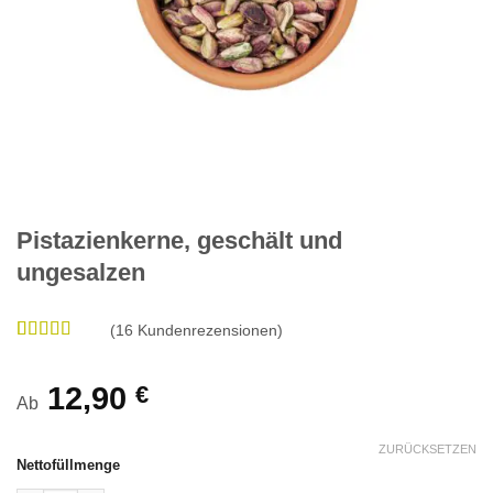
Pistazienkerne, geschält und
ungesalzen
(
16
Kundenrezensionen)
Bewertet
16
mit
4.88
von 5,
12,90
€
Ab
basierend
auf
Kundenbewertungen
ZURÜCKSETZEN
Nettofüllmenge