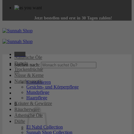
Jetzt bestellen und erst in 30 Tagen zahlen!
Menü
Natürliche Öle
Datteln
Suchen nach:
Trockenfrüchte
Nüsse & Kerne
Naturkosmetik
Kontaktieren
Gesichts- und Körperpflege
Mundpflege
Haarpflege
Kräuter & Gewürze
0
Räucherware
Ätherische Öle
Düfte
El Nabil Collection
Sunnah Shop Collection