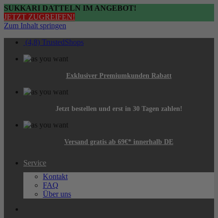
SUKKARI DATTELN IM ANGEBOT!
JETZT ZUGREIFEN!
Zum Inhalt springen
(4,8) TrustedShops
Exklusiver Premiumkunden Rabatt
Jetzt bestellen und erst in 30 Tagen zahlen!
Versand gratis ab 69€* innerhalb DE
Service
Kontakt
FAQ
Über uns