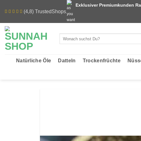
Zum
Exklusiver Premiumkunden Ra
Inhalt
(4,8) TrustedShops
springen
Suchen
nach:
Natürliche Öle
Datteln
Trockenfrüchte
Nüss