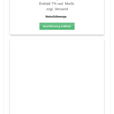
mit
4.87
Enthält 7% red. MwSt.
von 5
zzgl.
Versand
Nettofüllmenge
Ausführung wählen
Dieses
Produkt
weist
mehrere
Varianten
auf.
Die
Optionen
können
auf
der
Produktseite
gewählt
werden