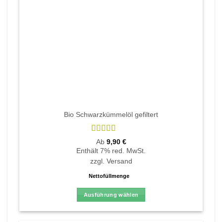
der
Produktseite
gewählt
werden
Bio Schwarzkümmelöl gefiltert
Bewertet
Ab
9,90
€
mit
5
von 5
Enthält 7% red. MwSt.
zzgl.
Versand
Nettofüllmenge
Ausführung wählen
Dieses
Produkt