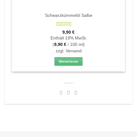
Schwarzkümmelöl Salbe
Bewertet
9,90
€
mit
4.75
Enthält 19% MwSt.
von 5
(
9,90
€
/ 100 ml)
zzgl.
Versand
Weiterlesen