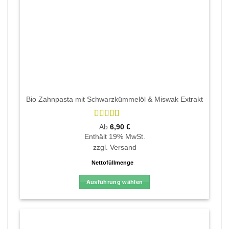
Bio Zahnpasta mit Schwarzkümmelöl & Miswak Extrakt
Bewertet
Ab
6,90
€
mit
4.65
Enthält 19% MwSt.
von 5
zzgl.
Versand
Nettofüllmenge
Ausführung wählen
Dieses
Produkt
weist
mehrere