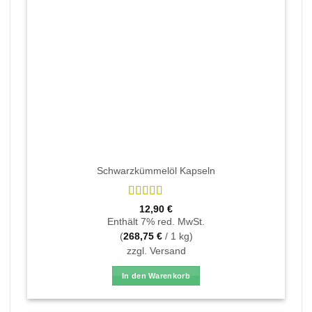
Schwarzkümmelöl Kapseln
Bewertet
12,90
€
mit
4.89
Enthält 7% red. MwSt.
von 5
(
268,75
€
/ 1 kg)
zzgl.
Versand
In den Warenkorb