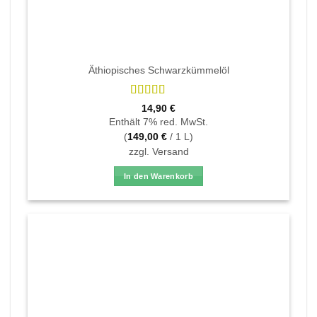
Äthiopisches Schwarzkümmelöl
Bewertet
14,90
€
mit
4.95
von
Enthält 7% red. MwSt.
5
(
149,00
€
/ 1 L)
zzgl.
Versand
In den Warenkorb