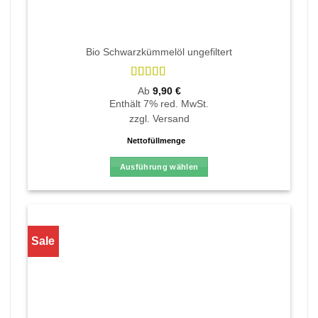
Bio Schwarzkümmelöl ungefiltert
Bewertet
Ab
9,90
€
mit
4.9
von
Enthält 7% red. MwSt.
5
zzgl.
Versand
Nettofüllmenge
Ausführung wählen
Dieses
Produkt
weist
mehrere
Sale
Varianten
auf.
Die
Optionen
können
auf