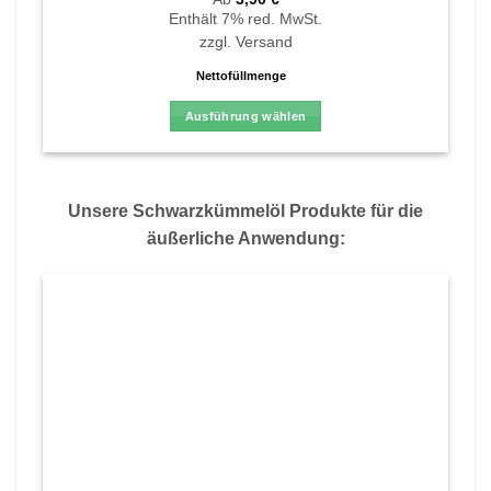
mit
4.97
von
Enthält 7% red. MwSt.
5
zzgl.
Versand
Nettofüllmenge
Ausführung wählen
Dieses
Produkt
weist
Unsere Schwarzkümmelöl Produkte für die
mehrere
Varianten
äußerliche Anwendung:
auf.
Die
Optionen
können
auf
der
Produktseite
gewählt
werden